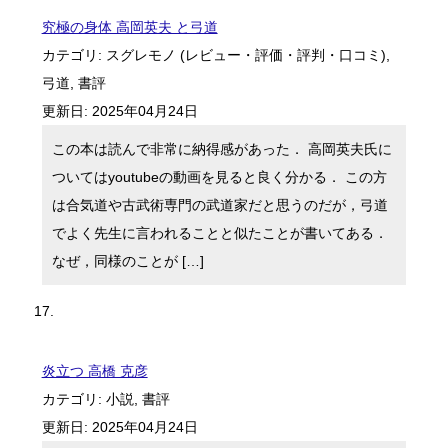
究極の身体 高岡英夫 と弓道
カテゴリ:
スグレモノ (レビュー・評価・評判・口コミ)
,
弓道
,
書評
更新日:
2025年04月24日
この本は読んで非常に納得感があった． 高岡英夫氏に
ついてはyoutubeの動画を見ると良く分かる． この方
は合気道や古武術専門の武道家だと思うのだが，弓道
でよく先生に言われることと似たことが書いてある．
なぜ，同様のことが […]
炎立つ 高橋 克彦
カテゴリ:
小説
,
書評
更新日:
2025年04月24日