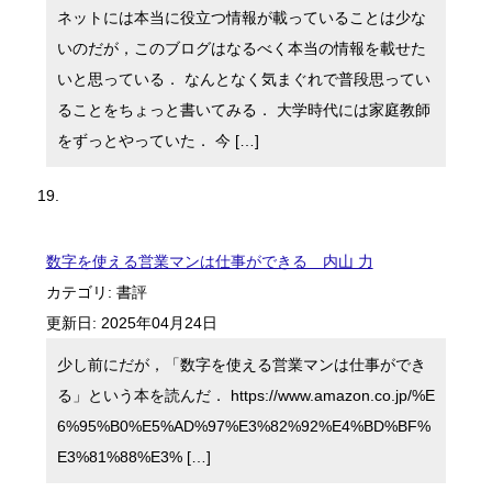
ネットには本当に役立つ情報が載っていることは少な
いのだが，このブログはなるべく本当の情報を載せた
いと思っている． なんとなく気まぐれで普段思ってい
ることをちょっと書いてみる． 大学時代には家庭教師
をずっとやっていた． 今 […]
数字を使える営業マンは仕事ができる 内山 力
カテゴリ:
書評
更新日:
2025年04月24日
少し前にだが，「数字を使える営業マンは仕事ができ
る」という本を読んだ． https://www.amazon.co.jp/%E
6%95%B0%E5%AD%97%E3%82%92%E4%BD%BF%
E3%81%88%E3% […]