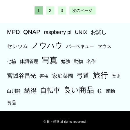
1
2
3
次のページ
QNAP
MPD
raspberry pi
UNIX
お試し
ノウハウ
セシウム
バーベキュー
マウス
写真
七輪
体調管理
勉強
動物
名作
旅行
弓道
宮城谷昌光
家庭菜園
害虫
歴史
良い商品
自転車
納得
白川静
蚊
運動
食品
© 日々精進 all rights reserved.