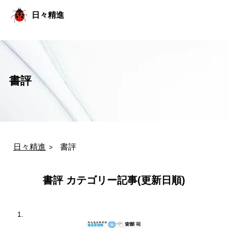
コ
日々精進
ン
テ
ン
ツ
へ
ス
キ
書評
ッ
プ
日々精進
書評
書評 カテゴリー記事(更新日順)