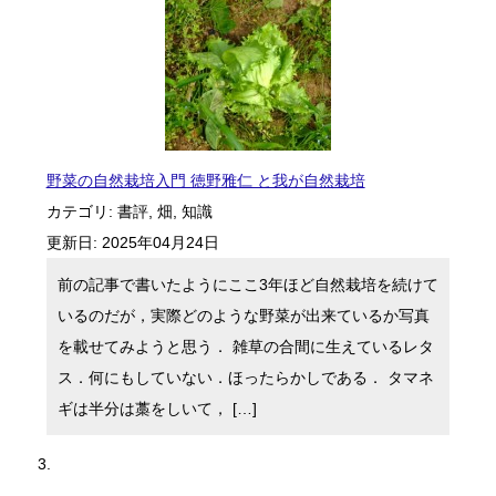
野菜の自然栽培入門 徳野雅仁 と我が自然栽培
カテゴリ:
書評
,
畑
,
知識
更新日:
2025年04月24日
前の記事で書いたようにここ3年ほど自然栽培を続けて
いるのだが，実際どのような野菜が出来ているか写真
を載せてみようと思う． 雑草の合間に生えているレタ
ス．何にもしていない．ほったらかしである． タマネ
ギは半分は藁をしいて， […]