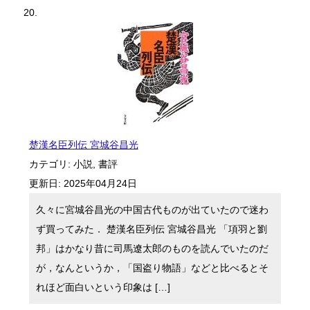
楚漢名臣列伝 宮城谷昌光
カテゴリ:
小説
,
書評
更新日:
2025年04月24日
久々に宮城谷昌光の中国古代ものが出ていたので迷わ
ず買ってみた． 楚漢名臣列伝 宮城谷昌光 「項羽と劉
邦」はかなり昔に司馬遼太郎のものを読んでいたのだ
が，なんというか，「国盗り物語」などと比べるとそ
れほど面白いという印象は […]