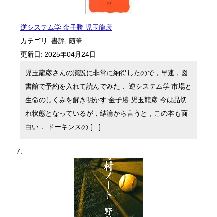
逆システム学 金子勝 児玉龍彦
カテゴリ:
書評
,
随筆
更新日:
2025年04月24日
児玉龍彦さんの演説に非常に納得したので，早速，図
書館で予約を入れて読んでみた． 逆システム学 市場と
生命のしくみを解き明かす 金子勝 児玉龍彦 今は品切
れ状態となっているが，結論から言うと，この本も面
白い． ドーキンスの […]