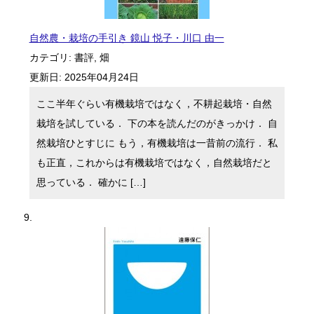
自然農・栽培の手引き 鏡山 悦子・川口 由一
カテゴリ:
書評
,
畑
更新日:
2025年04月24日
ここ半年ぐらい有機栽培ではなく，不耕起栽培・自然
栽培を試している． 下の本を読んだのがきっかけ． 自
然栽培ひとすじに もう，有機栽培は一昔前の流行． 私
も正直，これからは有機栽培ではなく，自然栽培だと
思っている． 確かに […]