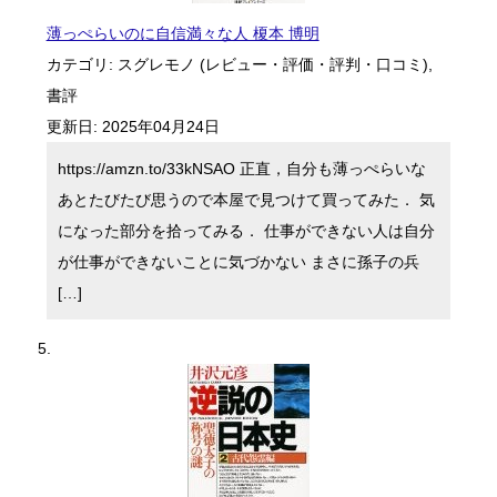
薄っぺらいのに自信満々な人 榎本 博明
カテゴリ:
スグレモノ (レビュー・評価・評判・口コミ)
,
書評
更新日:
2025年04月24日
https://amzn.to/33kNSAO 正直，自分も薄っぺらいな
あとたびたび思うので本屋で見つけて買ってみた． 気
になった部分を拾ってみる． 仕事ができない人は自分
が仕事ができないことに気づかない まさに孫子の兵
[…]