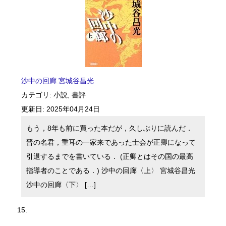
沙中の回廊 宮城谷昌光
カテゴリ:
小説
,
書評
更新日:
2025年04月24日
もう，8年も前に買った本だが，久しぶりに読んだ．
晋の名君，重耳の一家来であった士会が正卿になって
引退するまでを書いている． (正卿とはその国の最高
指導者のことである．) 沙中の回廊〈上〉 宮城谷昌光
沙中の回廊〈下〉 […]