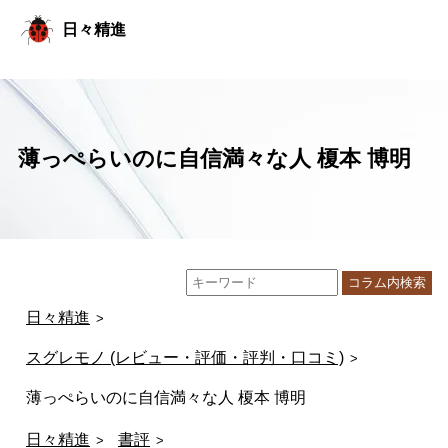
コ
日々精進
ン
テ
ン
ツ
へ
ス
キ
薄っぺらいのに自信満々な人 榎本 博明
ッ
プ
コラム内検索
日々精進
スグレモノ (レビュー・評価・評判・口コミ)
薄っぺらいのに自信満々な人 榎本 博明
日々精進
書評