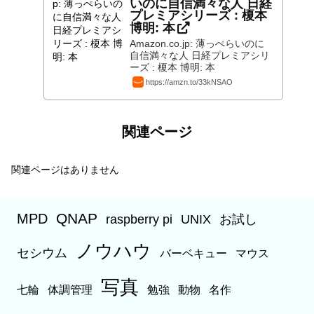
いのに自信満々な人 日経
プレミアシリーズ : 榎本
博明: 本
Amazon.co.jp: 薄っぺらいのに
自信満々な人 日経プレミアシリ
ーズ : 榎本 博明: 本
https://amzn.to/33kNSAO
関連ページ
関連ページはありません
QNAP
MPD
raspberry pi
UNIX
お試し
ノウハウ
セシウム
バーベキュー
マウス
写真
七輪
体調管理
勉強
動物
名作